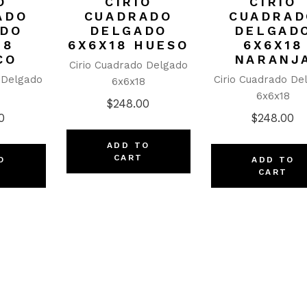
O
CIRIO
CIRIO
ADO
CUADRADO
CUADRAD
ADO
DELGADO
DELGAD
18
6X6X18 HUESO
6X6X18
CO
NARANJ
Cirio Cuadrado Delgado
 Delgado
Cirio Cuadrado De
6x6x18
8
6x6x18
$
248.00
0
$
248.00
ADD TO
CART
O
ADD TO
CART