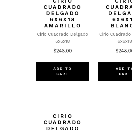
CIRIO
CIRI
CUADRADO
CUADR
DELGADO
DELG
6X6X18
6X6X
AMARILLO
BLAN
Cirio Cuadrado Delgado
Cirio Cuadrado
6x6x18
6x6x1
$
248.00
$
248.0
ADD TO
ADD T
CART
CART
CIRIO
CUADRADO
DELGADO