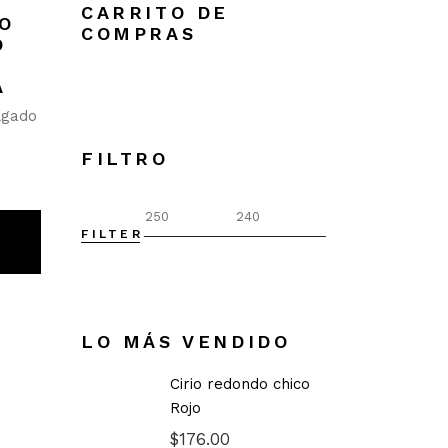
CARRITO DE
O
COMPRAS
O
A
lgado
FILTRO
FILTER
Min
Max
price
price
LO MÁS VENDIDO
Cirio redondo chico
Rojo
$
176.00