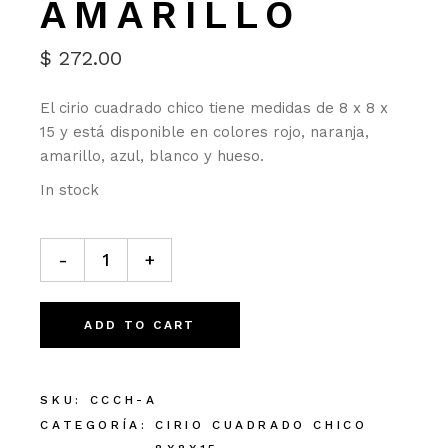
AMARILLO
$
272.00
El cirio cuadrado chico tiene medidas de 8 x 8 x
15 y está disponible en colores rojo, naranja,
amarillo, azul, blanco y hueso.
In stock
Cirio cuadrado chico Amarillo cantidad
-
+
ADD TO CART
SKU:
CCCH-A
CATEGORÍA:
CIRIO CUADRADO CHICO