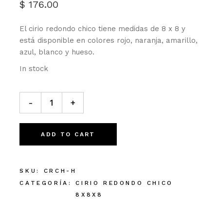
$
176.00
El cirio redondo chico tiene medidas de 8 x 8 y
está disponible en colores rojo, naranja, amarillo,
azul, blanco y hueso.
In stock
Cirio redondo chico Hueso cantidad
-
+
ADD TO CART
SKU:
CRCH-H
CATEGORÍA:
CIRIO REDONDO CHICO
8X8X8