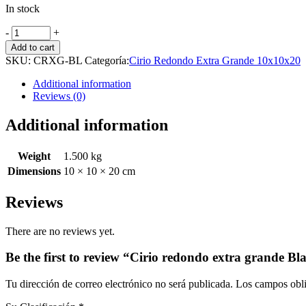
In stock
Cirio
-
+
redondo
Add to cart
extra
SKU:
CRXG-BL
Categoría:
Cirio Redondo Extra Grande 10x10x20
grande
Blanco
Additional information
cantidad
Reviews (0)
Additional information
Weight
1.500 kg
Dimensions
10 × 10 × 20 cm
Reviews
There are no reviews yet.
Be the first to review “Cirio redondo extra grande Bl
Tu dirección de correo electrónico no será publicada.
Los campos obli