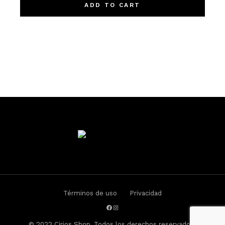
ADD TO CART
Términos de uso
Privacidad
Facebook
Instagram
© 2022
Cirios.Shop
, Todos los derechos reservados.