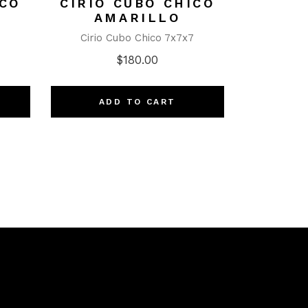
ICO
CIRIO CUBO CHICO
AMARILLO
Cirio Cubo Chico 7x7x7
$
180.00
ADD TO CART