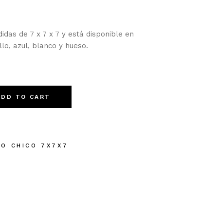
didas de 7 x 7 x 7 y está disponible en
llo, azul, blanco y hueso.
ad
ADD TO CART
BO CHICO 7X7X7