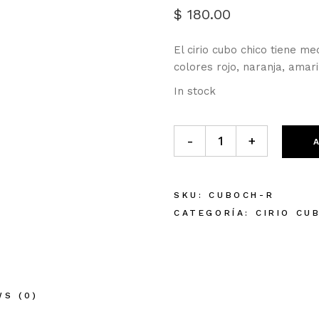
$
180.00
El cirio cubo chico tiene me
colores rojo, naranja, amari
In stock
Cirio cubo chico Rojo cantid
-
+
SKU:
CUBOCH-R
CATEGORÍA:
CIRIO CU
WS (0)