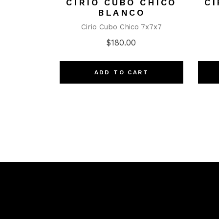
CIRIO CUBO CHICO
CI
BLANCO
Cirio Cubo Chico 7x7x7
$
180.00
ADD TO CART