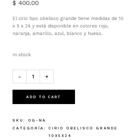
$
400.00
El cirio tipo obelisco grande tiene medidas de 10
x 5 x 24 y está disponible en colores rojo,
naranja, amarillo, azul, blanco y hueso.
In stock
Obelisco grande Naranja cantidad
-
+
ADD TO CART
SKU:
OG-NA
CATEGORÍA:
CIRIO OBELISCO GRANDE
10X5X24