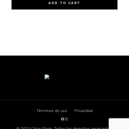
ADD TO CART
Términos de uso
Privacidad
Facebook
Instagram
© 2022
Cirios.Shop
, Todos los derechos reservados.