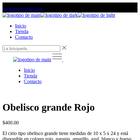
Saltar
cirios.shop@gmail.com
al
contenido
Inicio
Tienda
Contacto
Inicio
Tienda
Contacto
Obelisco grande Rojo
$
400.00
El cirio tipo obelisco grande tiene medidas de 10 x 5 x 24 y está
disponible en colores rojo, naranja, amarillo, azul, blanco y hueso.